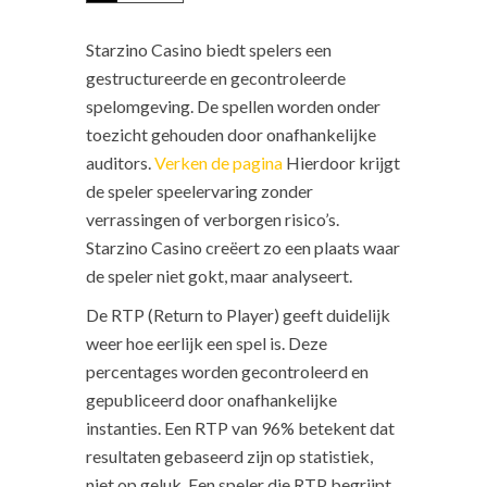
Starzino Casino biedt spelers een
gestructureerde en gecontroleerde
spelomgeving. De spellen worden onder
toezicht gehouden door onafhankelijke
auditors.
Verken de pagina
Hierdoor krijgt
de speler speelervaring zonder
verrassingen of verborgen risico’s.
Starzino Casino creëert zo een plaats waar
de speler niet gokt, maar analyseert.
De RTP (Return to Player) geeft duidelijk
weer hoe eerlijk een spel is. Deze
percentages worden gecontroleerd en
gepubliceerd door onafhankelijke
instanties. Een RTP van 96% betekent dat
resultaten gebaseerd zijn op statistiek,
niet op geluk. Een speler die RTP begrijpt