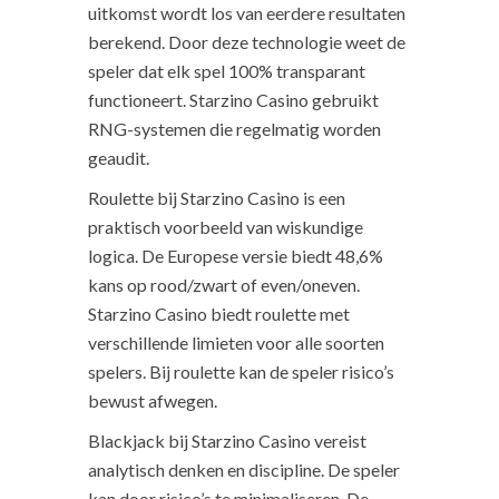
uitkomst wordt los van eerdere resultaten
berekend. Door deze technologie weet de
speler dat elk spel 100% transparant
functioneert. Starzino Casino gebruikt
RNG-systemen die regelmatig worden
geaudit.
Roulette bij Starzino Casino is een
praktisch voorbeeld van wiskundige
logica. De Europese versie biedt 48,6%
kans op rood/zwart of even/oneven.
Starzino Casino biedt roulette met
verschillende limieten voor alle soorten
spelers. Bij roulette kan de speler risico’s
bewust afwegen.
Blackjack bij Starzino Casino vereist
analytisch denken en discipline. De speler
kan door risico’s te minimaliseren. De